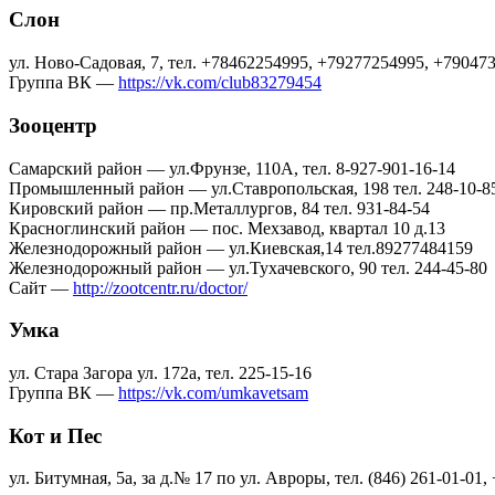
Слон
ул. Ново-Садовая, 7, тел. +78462254995, +79277254995, +79047
Группа ВК —
https://vk.com/club83279454
Зооцентр
Самарский район — ул.Фрунзе, 110А, тел. 8-927-901-16-14
Промышленный район — ул.Ставропольская, 198 тел. 248-10-8
Кировский район — пр.Металлургов, 84 тел. 931-84-54
Красноглинский район — пос. Мехзавод, квартал 10 д.13
Железнодорожный район — ул.Киевская,14 тел.89277484159
Железнодорожный район — ул.Тухачевского, 90 тел. 244-45-80
Сайт —
http://zootcentr.ru/doctor/
Умка
ул. Стара Загора ул. 172а, тел. 225-15-16
Группа ВК —
https://vk.com/umkavetsam
Кот и Пес
ул. Битумная, 5а, за д.№ 17 по ул. Авроры, тел. (846) 261-01-01,