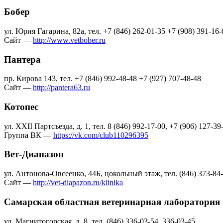
Бобер
ул. Юрия Гагарина, 82а, тел. +7 (846) 262-01-35 +7 (908) 391-16-
Сайт —
http://www.vetbober.ru
Пантера
пр. Кирова 143, тел. +7 (846) 992-48-48 +7 (927) 707-48-48
Сайт —
http://pantera63.ru
Котопес
ул. ХХII Партсъезда, д. 1, тел. 8 (846) 992-17-00, +7 (906) 127-39
Группа ВК —
https://vk.com/club110296395
Вет-Диапазон
ул. Антонова-Овсеенко, 44Б, цокольный этаж, тел. (846) 373-84-
Сайт —
http://vet-diapazon.ru/klinika
Самарская областная ветеринарная лаборатория
ул. Магнитогорская, д. 8, тел. (846) 336-03-54, 336-03-45