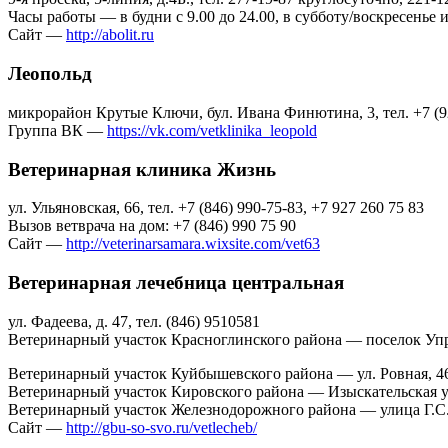
Часы работы — в будни с 9.00 до 24.00, в субботу/воскресенье и
Сайт —
http://abolit.ru
Леопольд
микрорайон Крутые Ключи, бул. Ивана Финютина, 3, тел. +7 (9
Группа ВК —
https://vk.com/vetklinika_leopold
Ветеринарная клиника Жизнь
ул. Ульяновская, 66, тел. +7 (846) 990-75-83, +7 927 260 75 83
Вызов ветврача на дом: +7 (846) 990 75 90
Сайт —
http://veterinarsamara.wixsite.com/vet63
Ветеринарная лечебница центральная
ул. Фадеева, д. 47, тел. (846) 9510581
Ветеринарный участок Красноглинского района — поселок Управ
Ветеринарный участок Куйбышевского района — ул. Ровная, 46, 
Ветеринарный участок Кировского района — Изыскательская улиц
Ветеринарный участок Железнодорожного района — улица Г.С. Ак
Сайт —
http://gbu-so-svo.ru/vetlecheb/