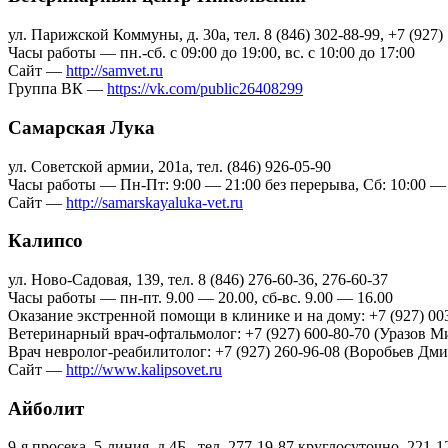
ул. Парижской Коммуны, д. 30а, тел. 8 (846) 302-88-99, +7 (927)
Часы работы — пн.-сб. с 09:00 до 19:00, вс. с 10:00 до 17:00
Сайт —
http://samvet.ru
Группа ВК —
https://vk.com/public26408299
Самарская Лука
ул. Советской армии, 201а, тел. (846) 926-05-90
Часы работы — Пн-Пт: 9:00 — 21:00 без перерыва, Сб: 10:00 — 1
Сайт —
http://samarskayaluka-vet.ru
Калипсо
ул. Ново-Садовая, 139, тел. 8 (846) 276-60-36, 276-60-37
Часы работы — пн-пт. 9.00 — 20.00, сб-вс. 9.00 — 16.00
Оказание экстренной помощи в клинике и на дому: +7 (927) 003
Ветеринарный врач-офтальмолог: +7 (927) 600-80-70 (Уразов 
Врач невролог-реабилитолог: +7 (927) 260-96-08 (Воробьев Д
Сайт —
http://www.kalipsovet.ru
Айболит
9-я просека, 5-линия, д.4Б., тел. 277-19-87 круглосуточно, 221-12