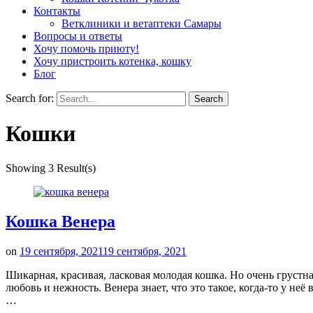
Контакты
Ветклиники и ветаптеки Самары
Вопросы и ответы
Хочу помочь приюту!
Хочу пристроить котенка, кошку
Блог
Search for:
Кошки
Showing 3 Result(s)
Кошка Венера
on
19 сентября, 2021
19 сентября, 2021
Шикарная, красивая, ласковая молодая кошка. Но очень грустн
любовь и нежность. Венера знает, что это такое, когда-то у неё
…