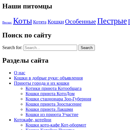
Наши питомцы
Коты
Пестрые
Особенные
Кошки
Котята
Вискас
Поиск по сайту
Search for:
Разделы сайта
О нас
Кошки в добрые руки: объявления
Приюты города и их кошки
Котики приюта Котообщага
Кошки приюта КотоДом
Кошки стационара Зоо-Губерния
Кошки приюта Зооспасение
Кошки приюта Лакшми
Кошки из приюта Участие
Котокафе, котейни
Кошки кото-кафе Кот-обормот