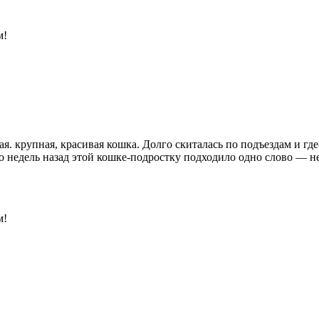
м!
ая. крупная, красивая кошка. Долго скиталась по подъездам и г
ко недель назад этой кошке-подростку подходило одно слово — не
м!