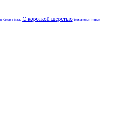
С короткой шерстью
ас
Серые с белым
Трехцветные
Черные