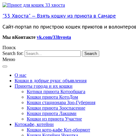
"33 Хвоста" — Взять кошку из приюта в Самаре
Сайт-портал по пристрою кошек приютов и волонтеро
Мы вКонтакте
vk.com/33hvosta
Поиск
Search for:
Меню
О нас
Кошки в добрые руки: объявления
Приюты города и их кошки
Котики приюта Котообщага
Кошки приюта КотоДом
Кошки стационара Зоо-Губерния
Кошки приюта Зооспасение
Кошки приюта Лакшми
Кошки из приюта Участие
Котокафе, котейни
Кошки кото-кафе Кот-обормот
Кошки Котейни Чукотка