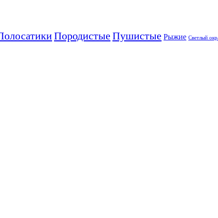
Полосатики
Породистые
Пушистые
Рыжие
Светлый окр